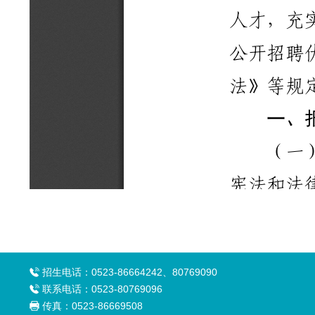
招生电话：0523-86664242、80769090
联系电话：0523-80769096
传真：0523-86669508