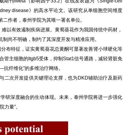
a（影响因子33.2）在线发表题为《Single-cell
eating diabetic kidney disease》的高水平论文。该研究从单细胞空间维度
第二作者，泰州学院为其唯一署名单位。
疗手段有限，难以有效遏制疾病进展。黄蜀葵花作为我国传统中药材，
机制尚不明确，制约了其深度开发与精准应用。
间分布特征，证实黄蜀葵花总黄酮可显著改善肾小球硬化等
细胞的Itgb5受体，抑制Stat1信号通路，减轻肾脏免
号—抗纤维化”的多维治疗网络。
与二次开发提供关键理论支撑，也为DKD辅助治疗及新药
产学研深度融合的生动体现。未来，泰州学院将进一步强化
院力量”。