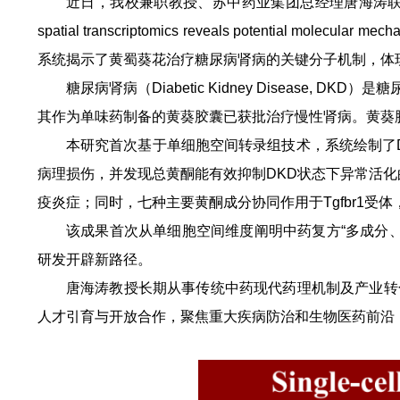
近日，我校兼职教授、苏中药业集团总经理唐海涛联合中国
spatial transcriptomics reveals potential molecu
系统揭示了黄蜀葵花治疗糖尿病肾病的关键分子机制，体
糖尿病肾病（Diabetic Kidney Disea
其作为单味药制备的黄葵胶囊已获批治疗慢性肾病。黄葵
本研究首次基于单细胞空间转录组技术，系统绘制了
病理损伤，并发现总黄酮能有效抑制DKD状态下异常活化的
疫炎症；同时，七种主要黄酮成分协同作用于Tgfbr1受
该成果首次从单细胞空间维度阐明中药复方“多成分
研发开辟新路径。
唐海涛教授长期从事传统中药现代药理机制及产业转
人才引育与开放合作，聚焦重大疾病防治和生物医药前沿