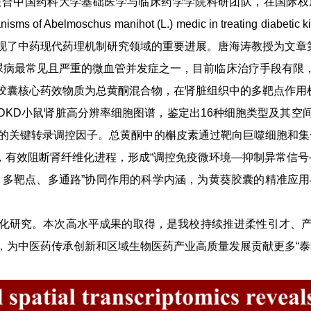
药科大学基础医学与临床药学学院科研团队，在国际权威期刊iMet
lar mechanisms of Abelmoschus manihot (L.) medic in tr
现了中药现代药理机制研究领域的重要进展。唐海涛教授为文章
se, DKD）是糖尿病最常见且严重的微血管并发症之一，目前临床治
胶囊核心药效物质为总黄酮混合物，在肾脏组织中的多靶点作用
DKD小鼠肾脏高分辨率细胞图谱，鉴定出16种细胞类型及其空
关键转录调控因子。总黄酮中的槲皮素通过靶向巨噬细胞和集合管主
体，有效阻断肾纤维化进程，形成“调控免疫微环境—抑制异常信
、多靶点、多通路”协同作用的科学内涵，为黄葵胶囊的精准应用
化研究。本次高水平成果的取得，是我校持续推进柔性引才、
，为中医药传承创新和区域生物医药产业高质量发展贡献更多“泰