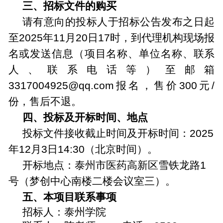
三、招标文件的购买
请有意向的投标人于招标公告发布之日起
至
2025
年
11
月
20
日
17
时，到代理机构现场报
名或发送信息（项目名称、单位名称、联系
人、联系电话等）至邮箱
3317004925@qq.com
报名，售价
300
元
/
份，售后不退。
四、投标及开标时间、地点
投标文件接收截止时间及开标时间：
2025
年
12
月
3
日
14:30
（北京时间）。
开标地点：
泰州市医药高新区雪铁龙路
1
号（梦创中心南楼二楼会议室三）。
五、本项目联系事项
招标人：泰州学院