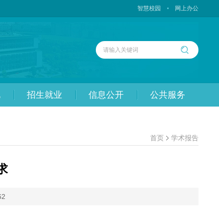
智慧校园
网上办公
化
招生就业
信息公开
公共服务
首页
学术报告
求
62