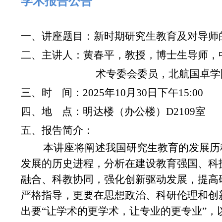
学术报告公告
一、讲座题目
：
新时期研究生教育及对导师
二、主
讲
人：
黄春平，
教授，博士生导师，
术专委会委员，
北航
国卓学
三、时
间：
202
5
年
10
月
30
日
下午
1
5
:
0
0
四、地
点：
明达楼（
办公楼
）
D
2109
室
五、
报告
简介：
本讲座将阐述我国研究生教育的发展历
发展的历史进程，分析在建设教育强国、科
融合、科教协同，强化创新驱动发展，提高
严格指导，更要在思想政治、科研伦理和创
出要
“让学术的更学术，让专业的更专业”