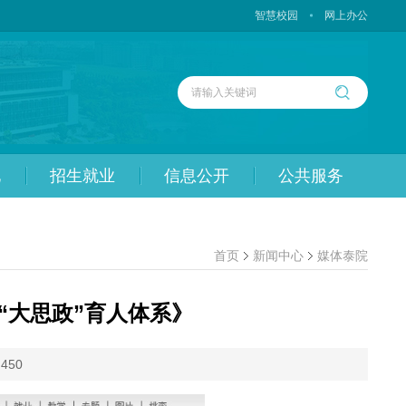
智慧校园
网上办公
化
招生就业
信息公开
公共服务
首页
新闻中心
媒体泰院
建“大思政”育人体系》
：
450